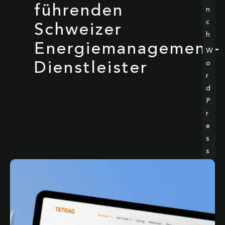
führenden
n
c
Schweizer
h
Energiemanagement-
W
o
Dienstleister
r
d
P
r
e
s
s