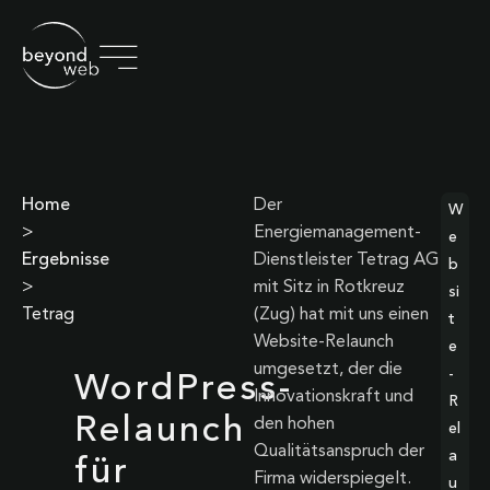
Home
Der
W
>
Energiemanagement-
e
Ergebnisse
Dienstleister Tetrag AG
b
>
mit Sitz in Rotkreuz
si
Tetrag
(Zug) hat mit uns einen
t
Website-Relaunch
e
umgesetzt, der die
-
WordPress-
Innovationskraft und
R
Relaunch
den hohen
el
Qualitätsanspruch der
a
für
Firma widerspiegelt.
u