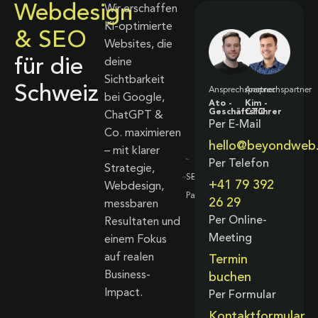
Webdesign
Wir erschaffen
KI-optimierte
& SEO
Websites, die
für die
deine
Sichtbarkeit
Schweiz
Ansprechspartner
Ansprechspartner
bei Google,
Ato -
Kim -
Geschäftsführer
CTO
ChatGPT &
Per E-Mail
Co. maximieren
hello@beyondweb
– mit klarer
Per Telefon
Strategie,
+41 79 392
Webdesign,
26 29
messbaren
Per Online-
Resultaten und
Meeting
einem Fokus
auf realen
Termin
Business-
buchen
Impact.
Per Formular
Kontaktformular