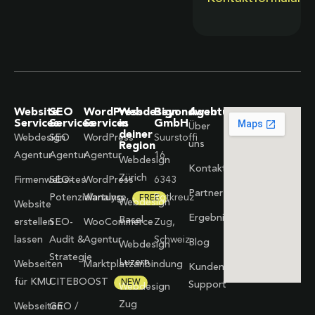
Website
SEO
WordPress
Webdesign
Beyondweb
Agentur
Services
Services
Services
in
GmbH
Über
deiner
Webdesign
SEO
WordPress
Suurstoffi
uns
Region
Agentur
Agentur
Agentur
16
Webdesign
Kontakt
Zürich
Firmenwebsites
SEO-
WordPress
6343
Partner
Potenzialanalyse
Wartung
Rotkreuz
FREE
Webdesign
Website
Ergebnisse
Basel
erstellen
SEO-
WooCommerce
Zug,
lassen
Audit &
Agentur
Schweiz
Blog
Webdesign
Strategie
Luzern
Webseiten
Marktplatzanbindung
Kunden-
für KMU
CITEBOOST
NEW
Support
Webdesign
Zug
Webseiten
GEO /