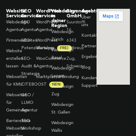
Website
SEO
WordPress
Webdesign
Beyondweb
Agentur
Services
Services
Services
in
GmbH
Über
deiner
Webdesign
SEO
WordPress
Suurstoffi
uns
Region
Agentur
Agentur
Agentur
16
Webdesign
Kontakt
Zürich
Firmenwebsites
SEO-
WordPress
6343
Partner
Potenzialanalyse
Wartung
Rotkreuz
FREE
Webdesign
Website
Ergebnisse
Basel
erstellen
SEO-
WooCommerce
Zug,
lassen
Audit &
Agentur
Schweiz
Blog
Webdesign
Strategie
Luzern
Webseiten
Marktplatzanbindung
Kunden-
für KMU
CITEBOOST
NEW
Support
Webdesign
Zug
Webseiten
GEO /
für
LLMO
Webdesign
Gemeinden
Agentur
St. Gallen
Barrierefreie
SEO
Webdesign
Webseite
Workshop
Wallis
erstellen