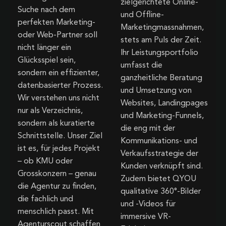
zielgerichtete Online-
Suche nach dem
und Offline-
perfekten Marketing-
Marketingmassnahmen,
oder Web-Partner soll
stets am Puls der Zeit.
nicht länger ein
Ihr Leistungsportfolio
Glücksspiel sein,
umfasst die
sondern ein effizienter,
ganzheitliche Beratung
datenbasierter Prozess.
und Umsetzung von
Wir verstehen uns nicht
Websites, Landingpages
nur als Verzeichnis,
und Marketing-Funnels,
sondern als kuratierte
die eng mit der
Schnittstelle. Unser Ziel
Kommunikations- und
ist es, für jedes Projekt
Verkaufsstrategie der
– ob KMU oder
Kunden verknüpft sind.
Grosskonzern – genau
Zudem bietet QYOU
die Agentur zu finden,
qualitative 360°-Bilder
die fachlich und
und -Videos für
menschlich passt. Mit
immersive VR-
Agenturscout schaffen