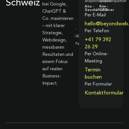
Schweiz
Ansprechspartner
Ansprechspartner
bei Google,
Ato -
Kim -
Geschäftsführer
CTO
ChatGPT &
Per E-Mail
Co. maximieren
hello@beyondweb
– mit klarer
Per Telefon
Strategie,
+41 79 392
Webdesign,
26 29
messbaren
Per Online-
Resultaten und
Meeting
einem Fokus
auf realen
Termin
Business-
buchen
Impact.
Per Formular
Kontaktformular