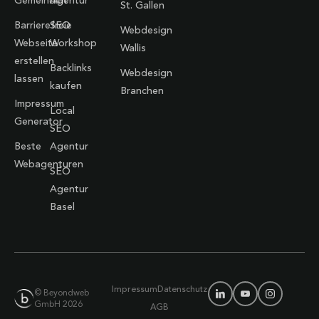
Gemeinden
Agentur
St. Gallen
Barrierefreie
SEO
Webdesign
Webseite
Workshop
Wallis
erstellen
Backlinks
Webdesign
lassen
kaufen
Branchen
Impressum
Local
Generator
SEO
Beste
Agentur
Webagenturen
SEO
Agentur
Basel
Impressum
Datenschutz
© Beyondweb
GmbH 2026
AGB