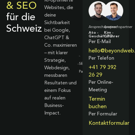
KI-optimierte
& SEO
Websites, die
für die
deine
Sichtbarkeit
Schweiz
Ansprechspartner
Ansprechspartner
bei Google,
Ato -
Kim -
Geschäftsführer
CTO
ChatGPT &
Per E-Mail
Co. maximieren
hello@beyondweb
– mit klarer
Per Telefon
Strategie,
+41 79 392
Webdesign,
26 29
messbaren
Per Online-
Resultaten und
Meeting
einem Fokus
auf realen
Termin
Business-
buchen
Impact.
Per Formular
Kontaktformular