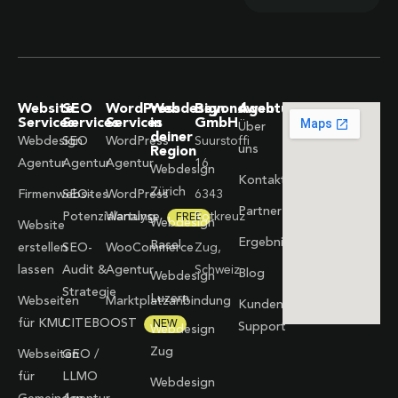
Website
SEO
WordPress
Webdesign
Beyondweb
Agentur
Services
Services
Services
in
GmbH
Über
deiner
Webdesign
SEO
WordPress
Suurstoffi
uns
Region
Agentur
Agentur
Agentur
16
Webdesign
Kontakt
Zürich
Firmenwebsites
SEO-
WordPress
6343
Partner
Potenzialanalyse
Wartung
Rotkreuz
FREE
Webdesign
Website
Ergebnisse
Basel
erstellen
SEO-
WooCommerce
Zug,
lassen
Audit &
Agentur
Schweiz
Blog
Webdesign
Strategie
Luzern
Webseiten
Marktplatzanbindung
Kunden-
für KMU
CITEBOOST
NEW
Support
Webdesign
Zug
Webseiten
GEO /
für
LLMO
Webdesign