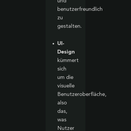
und
benutzerfreundlich
zu
gestalten.
UI-
Design
kümmert
sich
um die
visuelle
Benutzeroberfläche,
also
das,
was
Nutzer