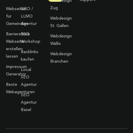
Webdesign
Zug
Webseiten
GEO /
für
LLMO
Webdesign
Gemeinden
Agentur
St. Gallen
Barrierefreie
SEO
Webdesign
Webseite
Workshop
Wallis
erstellen
Backlinks
Webdesign
lassen
kaufen
Branchen
Impressum
Local
Generator
SEO
Beste
Agentur
Webagenturen
SEO
Agentur
Basel