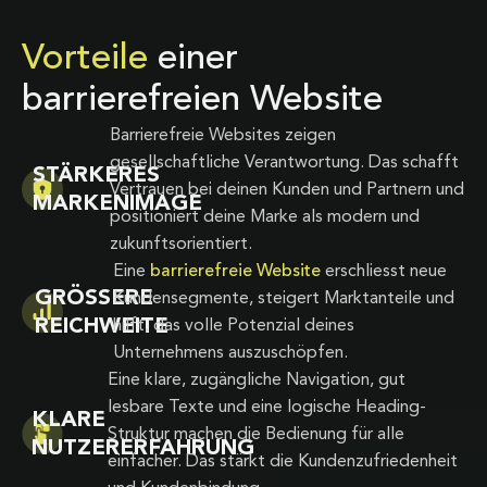
Vorteile
einer
barrierefreien Website
Barrierefreie Websites zeigen
gesellschaftliche Verantwortung. Das schafft
STÄRKERES
Vertrauen bei deinen Kunden und Partnern und
MARKENIMAGE
positioniert deine Marke als modern und
zukunftsorientiert.
Eine
barrierefreie Website
erschliesst neue
GRÖSSERE
Kundensegmente, steigert Marktanteile und
REICHWEITE
hilft, das volle Potenzial deines
Unternehmens auszuschöpfen.
Eine klare, zugängliche Navigation, gut
lesbare Texte und eine logische Heading-
KLARE
Struktur machen die Bedienung für alle
NUTZERERFAHRUNG
einfacher. Das stärkt die Kundenzufriedenheit