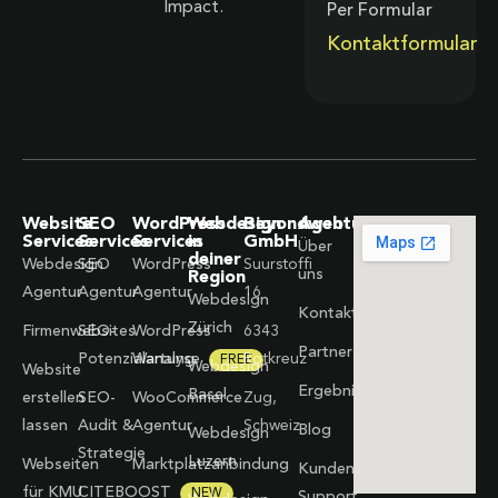
Impact.
Per Formular
Kontaktformular
Website
SEO
WordPress
Webdesign
Beyondweb
Agentur
Services
Services
Services
in
GmbH
Über
deiner
Webdesign
SEO
WordPress
Suurstoffi
uns
Region
Agentur
Agentur
Agentur
16
Webdesign
Kontakt
Zürich
Firmenwebsites
SEO-
WordPress
6343
Partner
Potenzialanalyse
Wartung
Rotkreuz
FREE
Webdesign
Website
Ergebnisse
Basel
erstellen
SEO-
WooCommerce
Zug,
lassen
Audit &
Agentur
Schweiz
Blog
Webdesign
Strategie
Luzern
Webseiten
Marktplatzanbindung
Kunden-
für KMU
CITEBOOST
NEW
Support