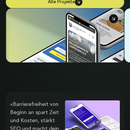
Alle Projekte
G
L
«Barrierefreiheit von
Beginn an spart Zeit
und Kosten, stärkt
SEO und macht dein