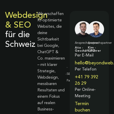
Webdesign
Wir erschaffen
KI-optimierte
& SEO
Websites, die
für die
deine
Sichtbarkeit
Schweiz
Ansprechspartner
Ansprechspartner
bei Google,
Ato -
Kim -
Geschäftsführer
CTO
ChatGPT &
Per E-Mail
Co. maximieren
hello@beyondweb
– mit klarer
Per Telefon
Strategie,
+41 79 392
Webdesign,
26 29
messbaren
Per Online-
Resultaten und
Meeting
einem Fokus
auf realen
Termin
Business-
buchen