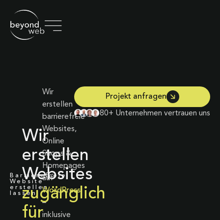
Wir
Projekt anfragen
erstellen
80+ Unternehmen vertrauen uns
barrierefreie
Websites,
Wir
Online
erstellen
Shops &
Homepages
Websites
Barrierefreie
auf
Website
erstellen
zugänglich
WordPress
lassen
–
für
inklusive