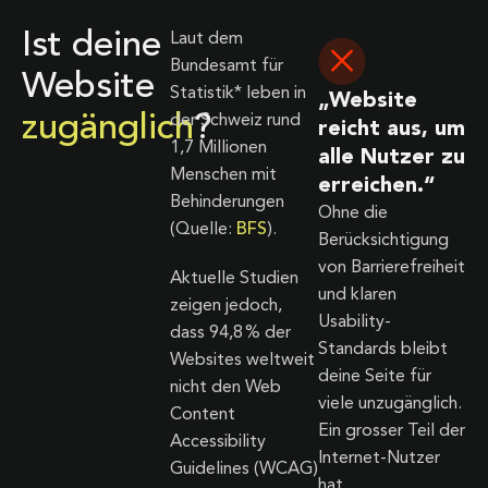
Ist deine
Laut dem
Bundesamt für
Website
Statistik* leben in
„Website
zugänglich
?
der Schweiz rund
reicht aus, um
1,7 Millionen
alle Nutzer zu
Menschen mit
erreichen.“
Behinderungen
Ohne die
(Quelle:
BFS
).
Berücksichtigung
von Barrierefreiheit
Aktuelle Studien
und klaren
zeigen jedoch,
Usability-
dass 94,8 % der
Standards bleibt
Websites weltweit
deine Seite für
nicht den Web
viele unzugänglich.
Content
Ein grosser Teil der
Accessibility
Internet-Nutzer
Guidelines (WCAG)
hat