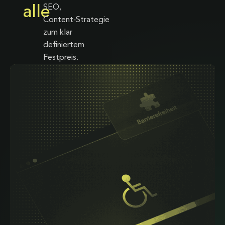
SEO,
alle
Content‑Strategie
zum klar
definiertem
Festpreis.