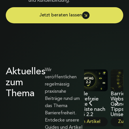
und Kundenbindung.
Jetzt beraten lassen
Aktuelles
Wir
veröffentlichen
zum
regelmässig
Thema
praxisnahe
Unterschied
Aktuelle
Barrierefreie
Beiträge rund um
WCAG 2.1 und
barrierefreie
Websites 2025 –
WCAG 2.2: Die
Website
Grundlagen,
das Thema
9 neuen
Checkliste nach
Tipps und
Barrierefreiheit.
Kriterien für
WCAG 2.2
Umsetzung
barrierefreies
Entdecke unsere
Zum Artikel
Zum Artikel
Webdesign
Guides und Artikel