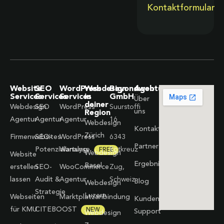
Kontaktformular
Website
SEO
WordPress
Webdesign
Beyondweb
Agentur
Services
Services
Services
in
GmbH
Über
deiner
Webdesign
SEO
WordPress
Suurstoffi
uns
Region
Agentur
Agentur
Agentur
16
Webdesign
Kontakt
Zürich
Firmenwebsites
SEO-
WordPress
6343
Partner
Potenzialanalyse
Wartung
Rotkreuz
FREE
Webdesign
Website
Ergebnisse
Basel
erstellen
SEO-
WooCommerce
Zug,
lassen
Audit &
Agentur
Schweiz
Blog
Webdesign
Strategie
Luzern
Webseiten
Marktplatzanbindung
Kunden-
für KMU
CITEBOOST
NEW
Support
Webdesign