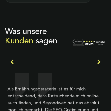
Was unsere
Kunden
sagen
Als Ernährungsberaterin ist es für mich
A
entscheidend, dass Ratsuchende mich online
a
auch finden, und Beyondweb hat das absolut
t
möglich gemacht! Die SEO-Optimierung und
W