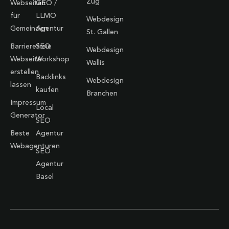
Zug
Webseiten
GEO /
für
LLMO
Webdesign
Gemeinden
Agentur
St. Gallen
Barrierefreie
SEO
Webdesign
Webseite
Workshop
Wallis
erstellen
Backlinks
Webdesign
lassen
kaufen
Branchen
Impressum
Local
Generator
SEO
Beste
Agentur
Webagenturen
SEO
Agentur
Basel