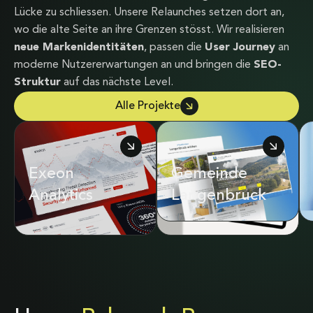
Lücke zu schliessen. Unsere Relaunches setzen dort an,
wo die alte Seite an ihre Grenzen stösst. Wir realisieren
neue Markenidentitäten
, passen die
User Journey
an
moderne Nutzererwartungen an und bringen die
SEO-
Struktur
auf das nächste Level.
Alle Projekte
Exeon
Adrian & Diego
Gemeinde
Analytics
Mathier
Langenbruck