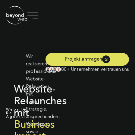
Wir
Projekt anfragen
realisieren
80+ Unternehmen vertrauen uns
professionelle
Website-
Relaunches
Website-
mit
Relaunches
klarer
Strategie,
Website
mit
Relaunch
ansprechendem
Agentur
Business
Webdesign
sowie