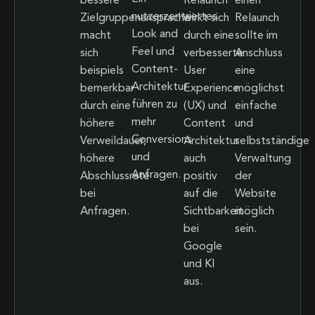
bessere
Relaunch
einen
nutzerzentriertes
Zielgruppenansprache
wirkt sich
Relaunch
Look and
macht
durch eine
sollte im
Feel und
sich
verbesserte
Anschluss
Content-
beispiels
User
eine
Architektur
bemerkbar
Experience
möglichst
führen zu
durch eine
(UX) und
einfache
mehr
höhere
Content
und
Conversions
Verweildauer,
Architektur
selbstständige
und
höhere
auch
Verwaltung
Anfragen.
Abschlussrate
positiv
der
bei
auf die
Website
Anfragen.
Sichtbarkeit
möglich
bei
sein.
Google
und KI
aus.