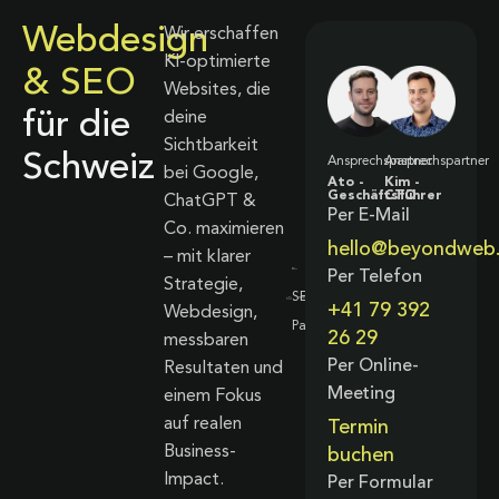
Webdesign
Wir erschaffen
KI-optimierte
& SEO
Websites, die
für die
deine
Sichtbarkeit
Schweiz
Ansprechspartner
Ansprechspartner
bei Google,
Ato -
Kim -
Geschäftsführer
CTO
ChatGPT &
Per E-Mail
Co. maximieren
hello@beyondweb
– mit klarer
Per Telefon
Strategie,
+41 79 392
Webdesign,
26 29
messbaren
Per Online-
Resultaten und
Meeting
einem Fokus
auf realen
Termin
Business-
buchen
Impact.
Per Formular