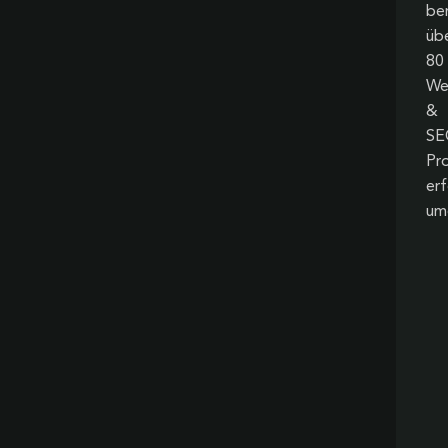
ber
üb
80
We
&
SE
Pr
erf
um