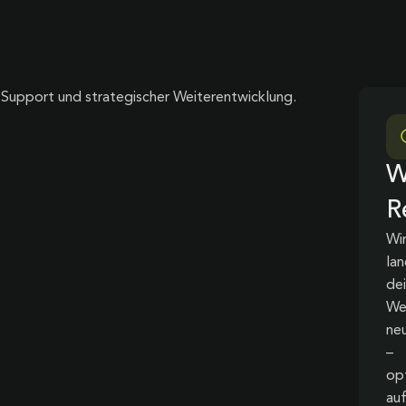
m Support und strategischer Weiterentwicklung.
W
R
Wi
lan
de
We
ne
–
op
au