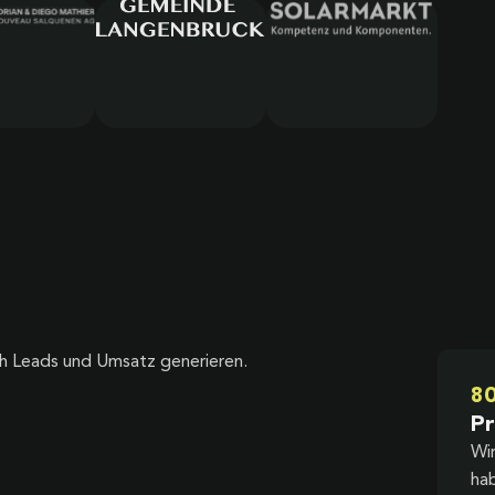
sch Leads und Umsatz generieren.
8
Pr
Wi
ha