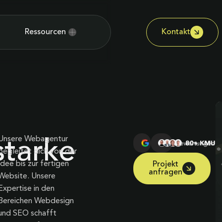
Ressourcen
Kontakt
Unsere Webagentur
starke
begleitet dich von der
Idee bis zur fertigen
Projekt
anfragen
Website. Unsere
Expertise in den
Bereichen Webdesign
und SEO schafft