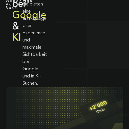
Webdesign
bei
Sie bieten
Agentur
Basel
eine
Google
erstklassige
&
User
Experience
KI
und
maximale
Sichtbarkeit
bei
Google
und in KI-
Suchen.