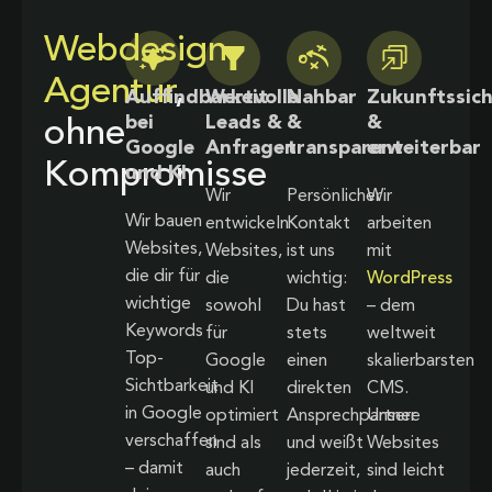
Webdesign
Agentur
,
Auffindbarkeit
Wertvolle
Nahbar
Zukunftssic
bei
Leads &
&
&
ohne
Google
Anfragen
transparent
erweiterbar
Kompromisse
und KI
Wir
Persönlicher
Wir
Wir bauen
entwickeln
Kontakt
arbeiten
Websites,
Websites,
ist uns
mit
die dir für
die
wichtig:
WordPress
wichtige
sowohl
Du hast
– dem
Keywords
für
stets
weltweit
Top-
Google
einen
skalierbarsten
Sichtbarkeit
und KI
direkten
CMS.
in Google
optimiert
Ansprechpartner
Unsere
verschaffen
sind als
und weißt
Websites
– damit
auch
jederzeit,
sind leicht