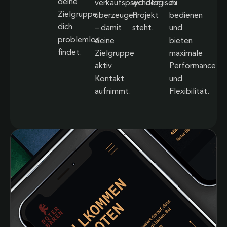
deine
verkaufspsychologisch
wo dein
zu
Zielgruppe
überzeugen
Projekt
bedienen
dich
– damit
steht.
und
problemlos
deine
bieten
findet.
Zielgruppe
maximale
aktiv
Performance
Kontakt
und
aufnimmt.
Flexibilität.