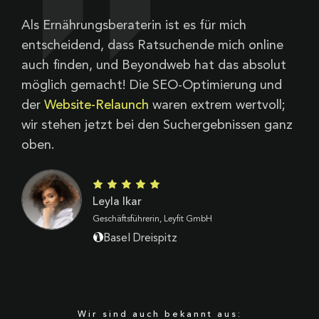
Als Ernährungsberaterin ist es für mich
S
entscheidend, dass Ratsuchende mich online
B
auch finden, und Beyondweb hat das absolut
K
möglich gemacht! Die SEO-Optimierung und
Z
der
Website-Relaunch
waren extrem wertvoll;
E
wir stehen jetzt bei den Suchergebnissen ganz
ü
oben.
u
z
Leyla Ikar
Geschäftsführerin, Leyfit GmbH
Basel Dreispitz
Wir sind auch bekannt aus: