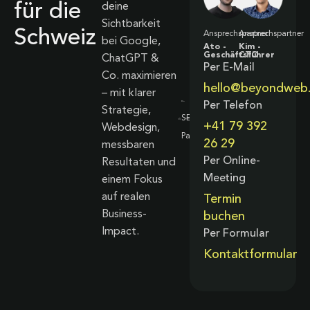
für die
deine
Sichtbarkeit
Schweiz
Ansprechspartner
Ansprechspartner
bei Google,
Ato -
Kim -
Geschäftsführer
CTO
ChatGPT &
Per E-Mail
Co. maximieren
hello@beyondweb
– mit klarer
Per Telefon
Strategie,
+41 79 392
Webdesign,
26 29
messbaren
Per Online-
Resultaten und
Meeting
einem Fokus
auf realen
Termin
Business-
buchen
Impact.
Per Formular
Kontaktformular