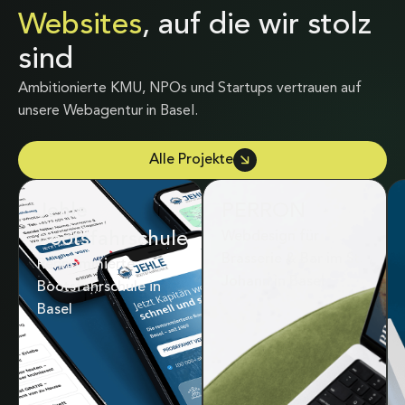
Websites
, auf die wir stolz
sind
Ambitionierte KMU, NPOs und Startups vertrauen auf
unsere Webagentur in Basel.
Alle Projekte
Jehle
Roter Bären
PERRON
Bootsfahrschule
Website-Relaunch für
Webdesign für
Gourmet-Restaurant
Brasserie & Bar im St.
Rennommierte
in Basel
Johann in Basel
Bootsfahrschule in
Basel