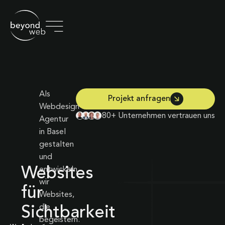
Als
Projekt anfragen
Webdesign-
80+ Unternehmen vertrauen uns
Agentur
in Basel
gestalten
und
Websites
entwickeln
wir
für
Websites,
die
Sichtbarkeit
begeistern.