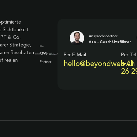
optimierte
e Sichtbarkeit
Ansprechspartner
GPT & Co.
Ato - Geschäftsführer
arer Strategie,
aren Resultaten
Per E-Mail
Per Te
f realen
hello@beyondweb.ch
+41 
26 2