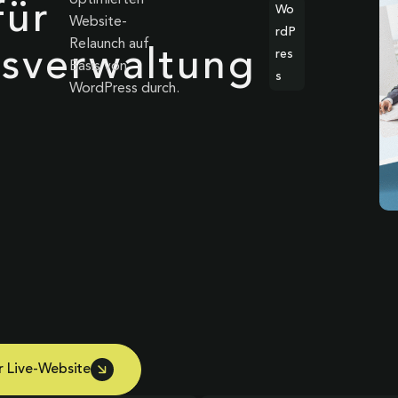
optimierten
für
Wo
Website-
rdP
Relaunch auf
sverwaltung
res
Basis von
s
WordPress durch.
r Live-Website