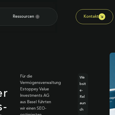
Ressourcen
Kontakt
Für die
We
Vermögensverwaltung
bsit
Estoppey Value
er
e-
Investments AG
Rel
aus Basel führten
aun
s-
wir einen SEO-
ch