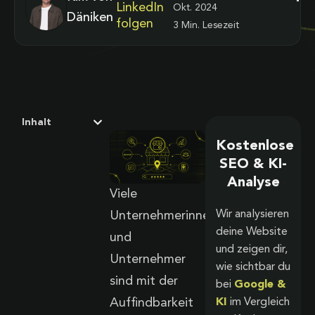
LinkedIn
Okt. 2024
Däniken
folgen
3 Min. Lesezeit
Inhalt
Kostenlose
SEO & KI-
Analyse
Viele
Wir analysieren
Unternehmerinnen
deine Website
und
und zeigen dir,
Unternehmer
wie sichtbar du
sind mit der
bei
Google &
KI
im Vergleich
Auffindbarkeit