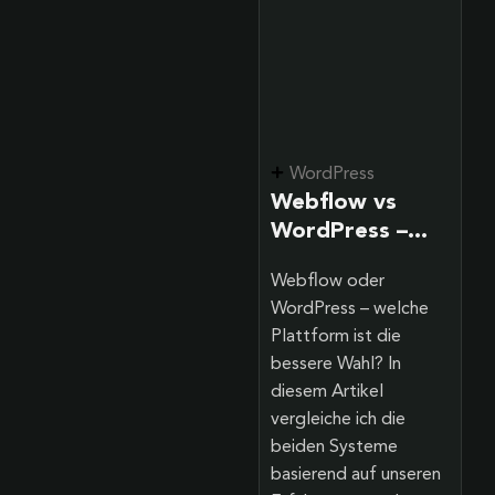
WordPress
WordPress
Warum
Webflow vs
WordPress? 10
WordPress –
Gründe für eine
unsere Website
Das CMS WordPress
Webflow oder
WordPress-
war auf beiden
ist das beliebteste
WordPress – welche
Website 2026
Systemen
Content-
Plattform ist die
Management-System
bessere Wahl? In
der Welt. Seit über 20
diesem Artikel
Jahren nutzen
vergleiche ich die
Millionen von
beiden Systeme
Unternehmen,
basierend auf unseren