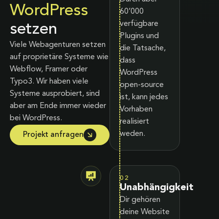
WordPress
60’000
verfügbare
setzen
Plugins und
Viele Webagenturen setzen
die Tatsache,
auf proprietäre Systeme wie
dass
Webflow, Framer oder
WordPress
Typo3. Wir haben viele
open-source
Systeme ausprobiert, sind
ist, kann jedes
aber am Ende immer wieder
Vorhaben
bei WordPress.
realisiert
weden.
Projekt anfragen
02
Unabhängigkeit
Dir gehören
deine Website