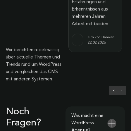
Bloggern und Online-
Erfahrungen und
Shops diese Open-
Erkenntnissen aus
Source-Plattform, um
mehreren Jahren
professionelle und
Arbeit mit beiden
leistungsfähige
Kim von Däniken
Webseiten zu
22.02.2026
erstellen. Doch
Wir berichten regelmässig
über aktuelle Themen und
Ato Herzig
Trends rund um WordPress
23.02.2026
und vergleichen das CMS
mit anderen Systemen.
Noch
Was macht eine
Fragen?
WordPress
Agentur?