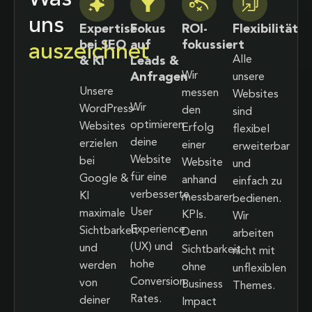
uns
Expertise
Fokus
ROI-
Flexibilität
bei SEO
auf
fokussiert
auszeichnet
Alle
& KI
Leads &
Wir
Anfragen
unsere
Unsere
messen
Websites
Wir
WordPress-
den
sind
optimieren
Websites
Erfolg
flexibel
deine
erzielen
einer
erweiterbar
Website
bei
Website
und
für eine
Google &
anhand
einfach zu
verbesserte
KI
messbarer
bedienen.
User
maximale
KPIs.
Wir
Experience
Sichtbarkeit
Denn
arbeiten
(UX) und
und
Sichtbarkeit
nicht mit
hohe
werden
ohne
unflexiblen
Conversion
von
Business
Themes.
Rates.
deiner
Impact