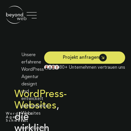
Unsere
Projekt anfragen
erfahrene
80+ Unternehmen vertrauen uns
WordPress
Agentur
designt
und
WordPress-
entwickelt
Websites
,
performante
Websites
WordPress
die
Agentur
mit
Schweiz
wirklich
individuellem