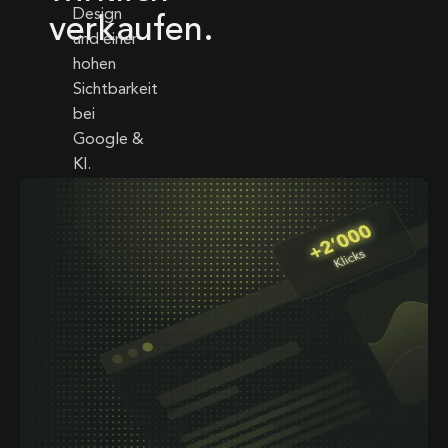
Design
verkaufen.
und einer
hohen
Sichtbarkeit
bei
Google &
KI.