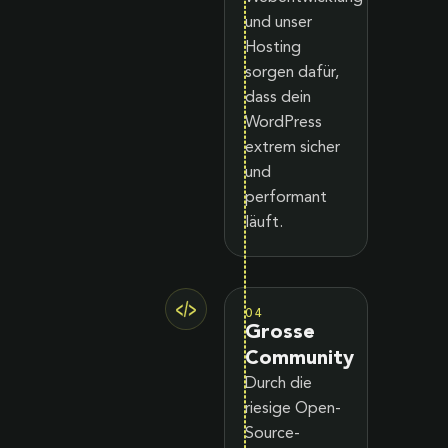
und unser
Hosting
sorgen dafür,
dass dein
WordPress
extrem sicher
und
performant
läuft.
04
Grosse
Community
Durch die
riesige Open-
Source-