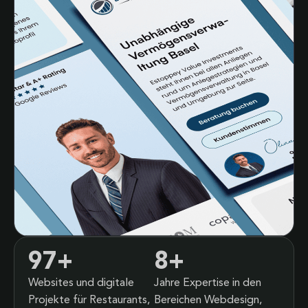
97
+
8
+
Websites und digitale
Jahre Expertise in den
Projekte für Restaurants,
Bereichen Webdesign,