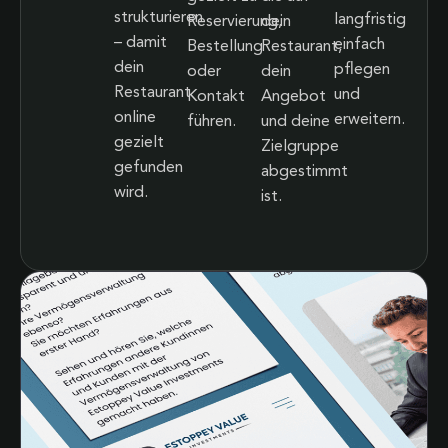
strukturieren
langfristig
Reservierung,
dein
– damit
einfach
Bestellung
Restaurant,
dein
pflegen
oder
dein
Restaurant
und
Kontakt
Angebot
online
erweitern.
führen.
und deine
gezielt
Zielgruppe
gefunden
abgestimmt
wird.
ist.