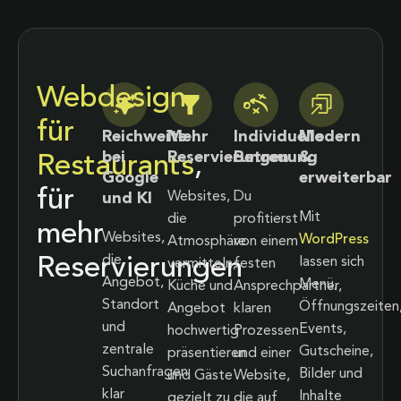
Webdesign
für
Reichweite
Mehr
Individuelle
Modern
bei
Reservierungen
Betreuung
&
Restaurants
,
Google
erweiterbar
für
Websites,
Du
und KI
Mit
die
profitierst
mehr
Websites,
WordPress
Atmosphäre
von einem
die
Reservierungen
lassen sich
vermitteln,
festen
Angebot,
Menü,
Küche und
Ansprechpartner,
Standort
Öffnungszeiten
Angebot
klaren
und
Events,
hochwertig
Prozessen
zentrale
Gutscheine,
präsentieren
und einer
Suchanfragen
Bilder und
und Gäste
Website,
klar
Inhalte
gezielt zu
die auf