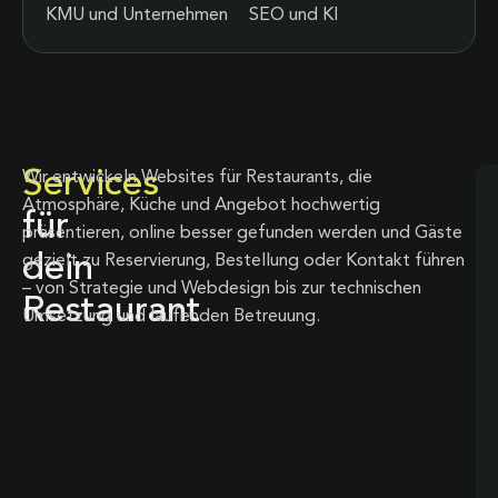
KMU und Unternehmen
SEO und KI
Services
Wir entwickeln Websites für Restaurants, die
Atmosphäre, Küche und Angebot hochwertig
für
präsentieren, online besser gefunden werden und Gäste
dein
gezielt zu Reservierung, Bestellung oder Kontakt führen
– von Strategie und Webdesign bis zur technischen
Restaurant
Umsetzung und laufenden Betreuung.