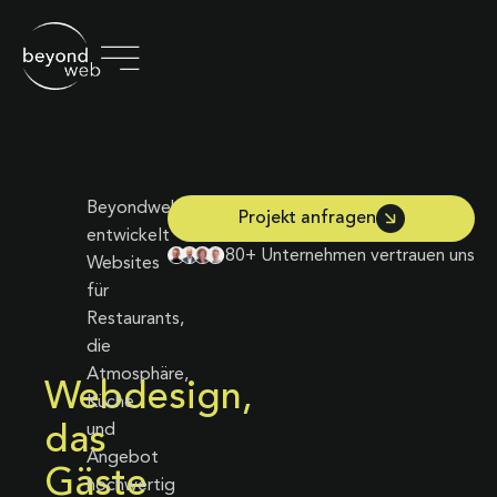
Beyondweb
Projekt anfragen
entwickelt
80+ Unternehmen vertrauen uns
Websites
für
Restaurants,
die
Atmosphäre,
Webdesign,
Küche
und
das
Angebot
Gäste
hochwertig