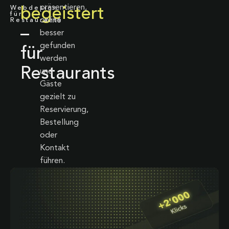
präsentieren,
Webdesign
begeistert
für
online
Restaurants
–
besser
gefunden
für
werden
Restaurants
und
Gäste
gezielt zu
Reservierung,
Bestellung
oder
Kontakt
führen.