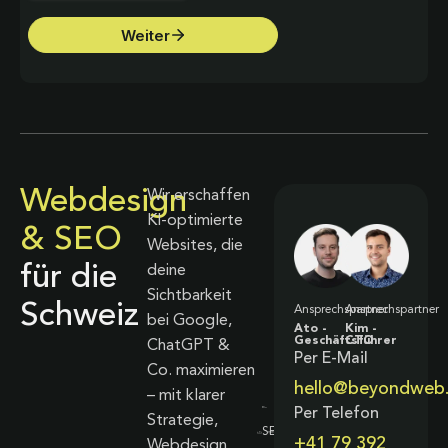
Webdesign
Wir erschaffen
KI-optimierte
& SEO
Websites, die
für die
deine
Sichtbarkeit
Schweiz
Ansprechspartner
Ansprechspartner
bei Google,
Ato -
Kim -
Geschäftsführer
CTO
ChatGPT &
Per E-Mail
Co. maximieren
hello@beyondweb
– mit klarer
Per Telefon
Strategie,
+41 79 392
Webdesign,