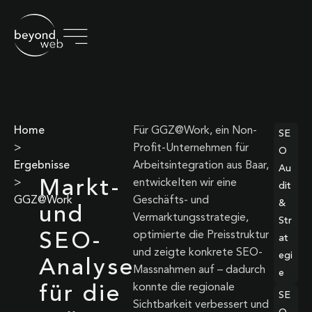
Home
Für GGZ@Work, ein Non-
SE
>
Profit-Unternehmen für
O
Ergebnisse
Arbeitsintegration aus Baar,
Au
Markt-
>
entwickelten wir eine
dit
GGZ@Work
Geschäfts- und
&
und
Vermarktungsstrategie,
Str
optimierte die Preisstruktur
SEO-
at
und zeigte konkrete SEO-
egi
Analyse
Massnahmen auf – dadurch
e
konnte die regionale
für die
SE
Sichtbarkeit verbessert und