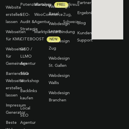
Partner
Potenzialanalyse
Wartung
Rotkreuz
FREE
Webdesign
Website
Ergebnisse
Basel
erstellen
SEO-
WooCommerce
Zug,
lassen
Audit &
Agentur
Schweiz
Blog
Webdesign
Strategie
Luzern
Webseiten
Marktplatzanbindung
Kunden-
für KMU
CITEBOOST
NEW
Support
Webdesign
Zug
Webseiten
GEO /
für
LLMO
Webdesign
Gemeinden
Agentur
St. Gallen
Barrierefreie
SEO
Webdesign
Webseite
Workshop
Wallis
erstellen
Backlinks
Webdesign
lassen
kaufen
Branchen
Impressum
Local
Generator
SEO
Beste
Agentur