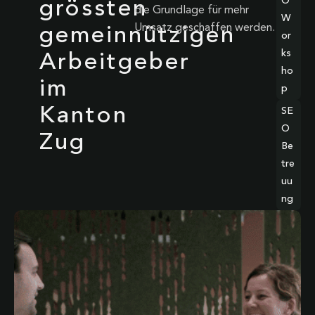
O
grössten
die Grundlage für mehr
W
Umsatz geschaffen werden.
gemeinnützigen
or
ks
Arbeitgeber
ho
im
p
Kanton
SE
O
Zug
Be
tre
uu
ng