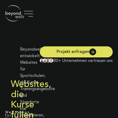
Beyondweb
Projekt anfragen
entwickelt
80+ Unternehmen vertrauen uns
Websites
für
Sportschulen,
Websites,
die Kurse,
Trainingsangebote
die
und
Standorte
Kurse
klar
Webdesign
füllen
präsentieren,
für