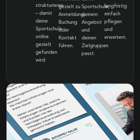
strukturieren
langfristig
gezielt zu
Sportschule,
– damit
einfach
Anmeldung,
deinem
deine
pflegen
Buchung
Angebot
Sportschule
und
oder
und
online
erweitern.
Kontakt
deinen
gezielt
führen.
Zielgruppen
gefunden
passt.
wird.