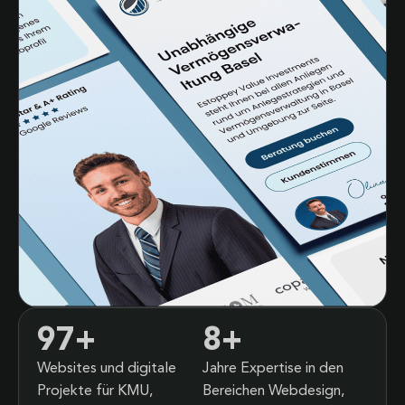
97
+
8
+
Websites und digitale
Jahre Expertise in den
Projekte für KMU,
Bereichen Webdesign,