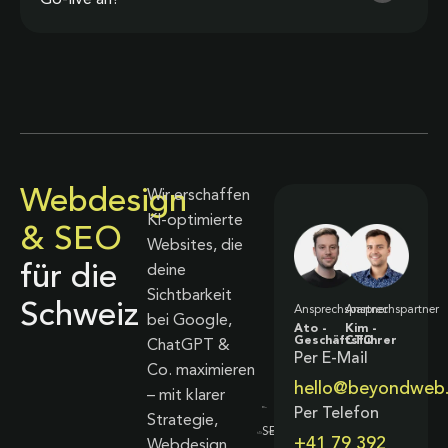
Webdesign
Wir erschaffen
KI-optimierte
& SEO
Websites, die
für die
deine
Sichtbarkeit
Schweiz
Ansprechspartner
Ansprechspartner
bei Google,
Ato -
Kim -
Geschäftsführer
CTO
ChatGPT &
Per E-Mail
Co. maximieren
hello@beyondweb
– mit klarer
Per Telefon
Strategie,
+41 79 392
Webdesign,