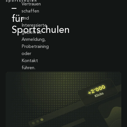
Sportschulen
Vertrauen
–
schaffen
für
und
Interessierte
Sportschulen
gezielt zu
Anmeldung,
Probetraining
oder
Kontakt
führen.