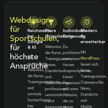
Webdesign
für
Reichweite
Klare
Individuelle
Modern
bei
Orientierung
Betreuung
&
Sportschulen
,
Google
erweiterbar
für
Websites,
Du
& KI
Mit
die Kurse,
profitierst
höchste
Wir
WordPress
Trainingszeiten,
von einem
entwickeln
Ansprüche
lassen sich
Preise,
festen
Websites,
Kurse,
Standorte
Ansprechpartner,
die Kurse,
Trainingszeiten,
und
klaren
Trainingsangebote
Trainerprofile,
Probetrainings
Prozessen
und
News,
professionell
und einer
zentrale
Standorte
vermitteln
Website,
Suchanfragen
und
– und
die zu
klar
Inhalte
Interessierte
deiner