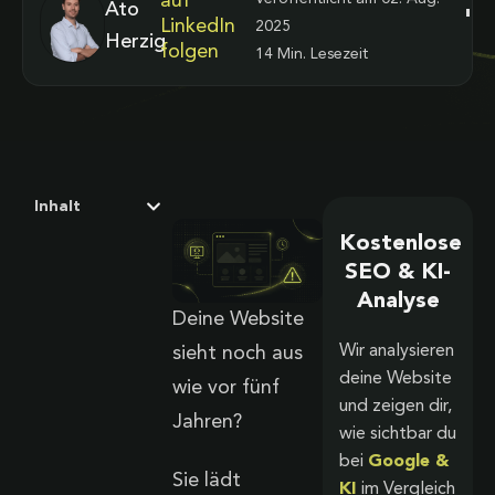
auf
Ato
LinkedIn
2025
Herzig
folgen
14 Min. Lesezeit
Inhalt
Kostenlose
SEO & KI-
Analyse
Deine Website
Wir analysieren
sieht noch aus
deine Website
wie vor fünf
und zeigen dir,
Jahren?
wie sichtbar du
bei
Google &
Sie lädt
KI
im Vergleich